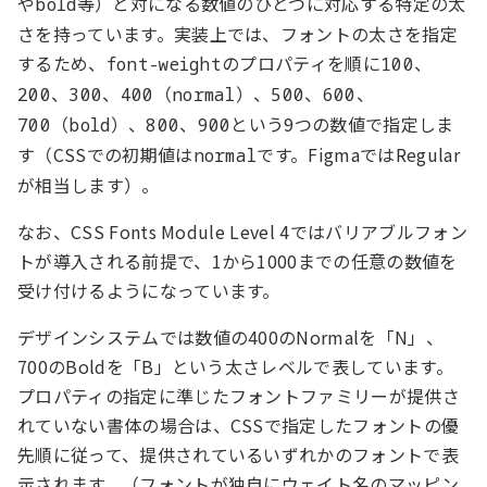
や
等）と対になる数値のひとつに対応する特定の太
bold
さを持っています。実装上では、フォントの太さを指定
するため、
のプロパティを順に
、
font-weight
100
、
、
（
）、
、
、
200
300
400
normal
500
600
（
）、
、
という9つの数値で指定しま
700
bold
800
900
す（CSSでの初期値は
です。FigmaではRegular
normal
が相当します）。
なお、CSS Fonts Module Level 4ではバリアブルフォン
トが導入される前提で、1から1000までの任意の数値を
受け付けるようになっています。
デザインシステムでは数値の400のNormalを「N」、
700のBoldを「B」という太さレベルで表しています。
プロパティの指定に準じたフォントファミリーが提供さ
れていない書体の場合は、CSSで指定したフォントの優
先順に従って、提供されているいずれかのフォントで表
示されます。（フォントが独自にウェイト名のマッピン