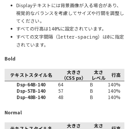
Displayテキストには背景画像が入る場合があり、
視覚的なバランスを考慮してサイズや行間を調整し
てください。
すべての行高は
に設定されています。
140%
すべての文字間隔（
）は
に指定
letter-spacing
0
されています。
Bold
大きさ
太さ
テキストスタイル名
行高
（CSS px）
レベル
Dsp-64B-140
64
B
140%
Dsp-57B-140
57
B
140%
Dsp-48B-140
48
B
140%
Normal
大きさ
太さ
テキストスタイル名
行高