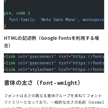
pre
, 
code
 {
  font-family
: 
'Noto Sans Mono'
, 
monospace
;
}
HTMLの記述例（Google Fontsを利用する場
合）
<
link
 rel
=
"preconnect"
 href
=
"https://fonts.
<
link
 rel
=
"preconnect"
 href
=
"https://fonts.
<
link
 rel
=
"stylesheet"
 href
=
"https://fonts.
書体の太さ（
）
font-weight
フォントは太さの異なる書体グループを束ねてフォント
ファミリーとなっており、一般的な太さの名前（
normal