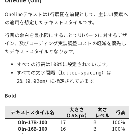
Onelineテキストは1行展開を前提として、主にUI要素へ
の適用を想定したテキストスタイルです。
行間の余白を最小限にすることでUIパーツに対するデザ
イン、及びコーディング実装調整コストの軽減を優先し
たデキストスタイルとなります。
すべての行高は
に設定されています。
100%
すべての文字間隔（
）は
letter-spacing
（
）に指定されています。
2%
0.02em
Bold
大きさ
太さ
テキストスタイル名
行高
（CSS px）
レベル
Oln-17B-100
17
B
100%
Oln-16B-100
16
B
100%