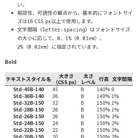
い。
視認性、可読性の観点から、基本的にフォントサイ
ズは16 CSS px以上で使用します。
文字間隔（
）はフォントサイズ
letter-spacing
の大小に応じて、
、
（
）、
0
1%
0.01em
（
）に指定されています。
2%
0.02em
Bold
大きさ
太さ
テキストスタイル名
行高
文字間隔
（CSS px）
レベル
Std-45B-140
45
B
140%
0
Std-36B-140
36
B
140%
1%
Std-32B-150
32
B
150%
1%
Std-28B-150
28
B
150%
1%
Std-26B-150
26
B
150%
2%
Std-24B-150
24
B
150%
2%
Std-22B-150
22
B
150%
2%
Std-20B-150
20
B
150%
2%