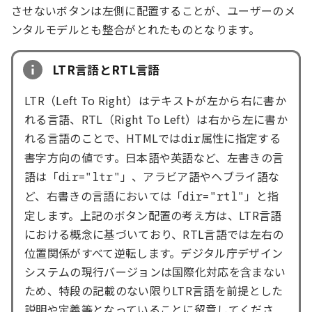
させないボタンは左側に配置することが、ユーザーのメ
ンタルモデルとも整合がとれたものとなります。
LTR言語とRTL言語
LTR（Left To Right）はテキストが左から右に書か
れる言語、RTL（Right To Left）は右から左に書か
れる言語のことで、HTMLでは
属性に指定する
dir
書字方向の値です。日本語や英語など、左書きの言
語は「
」、アラビア語やヘブライ語な
dir="ltr"
ど、右書きの言語においては「
」と指
dir="rtl"
定します。上記のボタン配置の考え方は、LTR言語
における概念に基づいており、RTL言語では左右の
位置関係がすべて逆転します。デジタル庁デザイン
システムの現行バージョンは国際化対応を含まない
ため、特段の記載のない限りLTR言語を前提とした
説明や定義等となっていることに留意してくださ