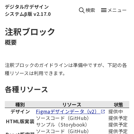
本文へ移動
デジタル庁デザイン
検索
メニュー
システムβ版 v2.17.0
注釈ブロック
（
概要
）
注釈ブロックのガイドラインは準備中ですが、下記の各
種リソースは利用できます。
各種リソース
種別
リソース
状態
デザイン
Figmaデザインデータ（v2）
提供中
ソースコード（GitHub）
提供予定
HTML版実装
サンプル（Storybook）
提供予定
ソースコード（GitHub）
提供予定